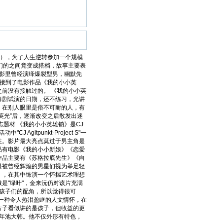
演），为了人生逆转参加一个规模
他们的之间竟变成搭档，故事主要表
电影里曾经演绎爆裂型男，幽默先
后接到了电影作品《我的小小英
前没有接触过的。 《我的小小英
舞剧试演的日期，还不练习，光讲
，在别人眼里是俗不可耐的人，有
英光”后，逐渐改变之后散发出迷
题材 《我的小小英雄锁》是CJ
CJ Agitpunkt-Project S"一
性。影片最大亮点莫过于男主角是
品有电影《我的小小新娘》《恋爱
作品主要有《苏格拉底先生》《向
是被曾经辉煌的男星们视为举足轻
》，在其中饰演一个怀揣艺术理想
是"绿叶"，金来沅仍对该片充满
托孩子们的配角，所以觉得很可
一种令人热泪盈眶的人文情怀，在
片子看似讲的是孩子，但收益的更
血少年池大韩。他不仅外形有特色，