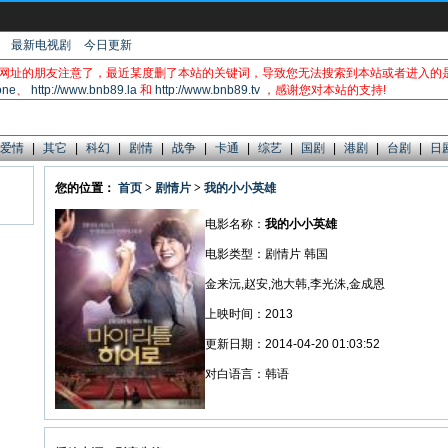
最新电视剧
今日更新
网址的朋友注意了，最近某度删了本站的关键词，导致您无法搜索到本站或者进入的
one
、
http://www.bnb89.la
和
http://www.bnb89.tv
，感谢您对本站的支持!
爱情
|
其它
|
科幻
|
剧情
|
战争
|
卡通
|
综艺
|
国剧
|
港剧
|
台剧
|
日
您的位置：
首页
>
剧情片
>
我的小小英雄
电影名称：
我的小小英雄
电影类型：剧情片 韩国
金来沅,赵安,池大韩,李光洙,金成恩
上映时间：2013
更新日期：2014-04-20 01:03:52
对白语言：韩语