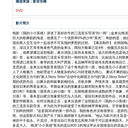
播放来源：影音先锋
DVD
影片简介
电影《我的小小英雄》讲述了喜好吹牛的三流音乐导演“刘一韩”（金来沅饰
巨大的歌舞剧的海选，他遇见了一个优胜率0%的少年“英光”，奇妙的是，
现在两人交互当中一起追求不可实现的梦想的过程。 【幕后制作】 在韩国
生，深沉文艺等等角束色气质的金来沅，阔别大银幕已近4年，他服完兵役
雄》，他希望通过这部电影，展示演技上前所未有能力，该片的角色也是他之
雄》里，金来沅饰演的三流音乐导演刘一韩特别吊儿郎当，比如说马上到歌
究用进口原装车，奢华的意大利产西装，名品钢琴和音箱等东西来粉饰自己
意思的是，金来沅在电影里表现出了这个角色的另一面，他在遇见小小英雄“
人了人格魅力，他处理这个人物复杂的内心与转变颇为用心。 屡试不爽的励志
文化财团主办刊的"新人Story Teller"活动中化财团主办刊的"新人Story Teller"活动中"
期的优胜作品，以舞台剧和叙事剧相结合，亦歌亦舞，声情并茂，极具观赏
退役归来的男星金来沅。早期金来沅的形象多以都市阳光青年为主，主要作
进行时》和剧集《屋塔房上的小猫》等，后期他逐渐转向成熟的男子形象，
日葵》等，基本是以硬汉形象暂别艺坛入伍的。退役归来的首部作品，向来
重的华丽复出。在经过挑选之后，金来沅选择了这部励志片《我的小小英雄
的三流音乐剧导演，并为此与开拍前接受了长期的钢琴弹奏训练。尽管被看做
了别样的情怀："这是我30岁的第一部作品，我的角色并没有很突出，是烘
惜。但这部影片却让我产生了很久都挥散不去的余味。"他认为影片的主旨是
挫折中不低头、不流泪，并坚信自己凭借意志和努力终于可以迎来艳阳天。
多是大人。 饰演"小小英雄"英光的是以800:1的淘汰率从全国海选出的混