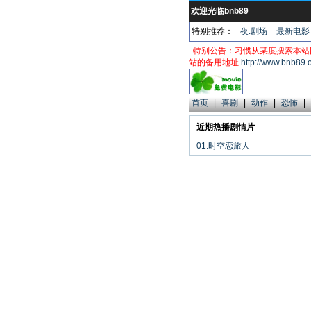
欢迎光临bnb89
特别推荐：
夜.剧场
最新电影
特别公告：习惯从某度搜索本站
站的备用地址
http://www.bnb89.
首页
|
喜剧
|
动作
|
恐怖
|
近期热播剧情片
01.时空恋旅人